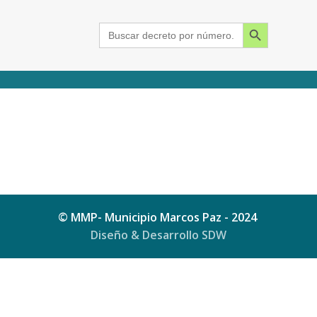
Search Button
Search
for:
2015
2016
2017
2018
2019
2020
2021
2022
2023
2024
© MMP- Municipio Marcos Paz - 2024
Diseño & Desarrollo SDW