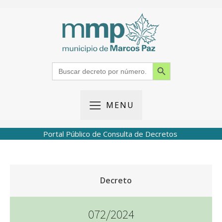
Search Button
Search
for:
MENU
Portal Público de Consulta de Decretos
Decreto
072/2024