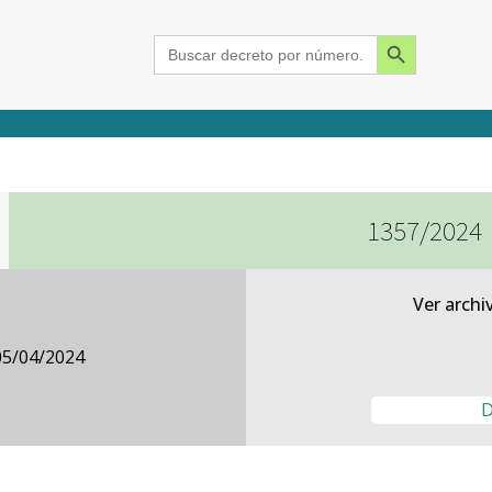
Search Button
Search
for:
1357/2024
2015
2016
2017
2018
2019
2020
2021
2022
2023
2024
Ver archi
05/04/2024
D