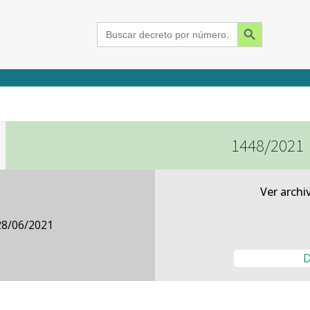
Search Button
Search
for:
1448/2021
2015
2016
2017
2018
2019
2020
2021
2022
2023
2024
Ver archi
28/06/2021
D