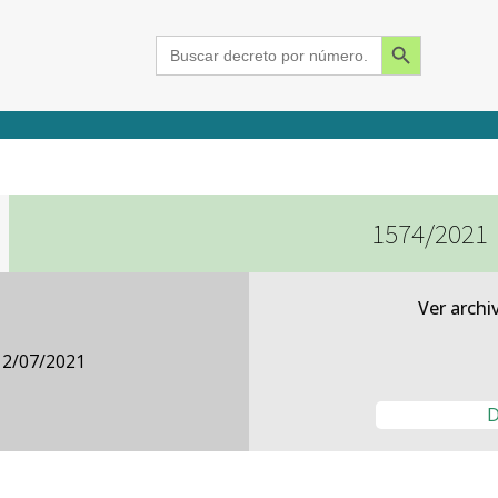
Search Button
Search
for:
1574/2021
2015
2016
2017
2018
2019
2020
2021
2022
2023
2024
Ver archi
12/07/2021
D