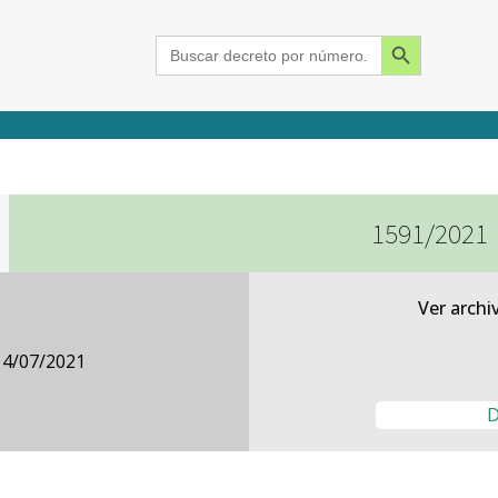
Search Button
Search
for:
1591/2021
2015
2016
2017
2018
2019
2020
2021
2022
2023
2024
Ver archi
14/07/2021
D