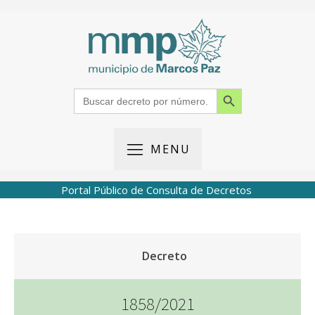
Search Button
Search
for:
MENU
Portal Público de Consulta de Decretos
Decreto
1858/2021