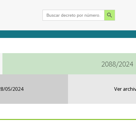
Search Button
Search
for:
2088/2024
2015
2016
2017
2018
2019
2020
2021
2022
2023
2024
28/05/2024
Ver archi