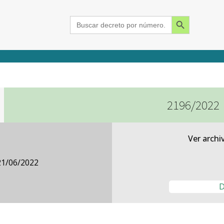
Search Button
Search
for:
2196/2022
2015
2016
2017
2018
2019
2020
2021
2022
2023
2024
Ver archi
21/06/2022
D