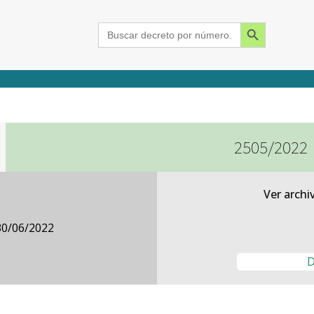
Search Button
Search
for:
2505/2022
2015
2016
2017
2018
2019
2020
2021
2022
2023
2024
Ver archi
30/06/2022
D