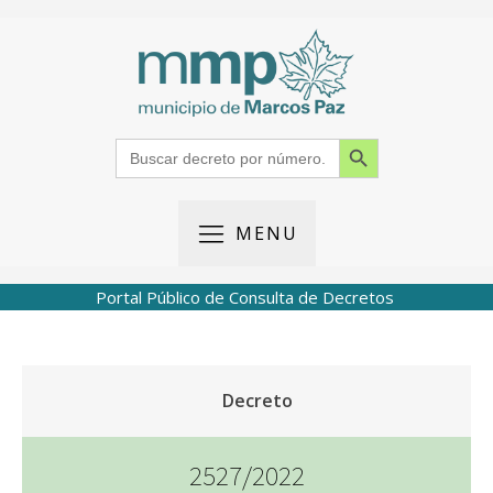
Search Button
Search
for:
MENU
Portal Público de Consulta de Decretos
Decreto
2527/2022