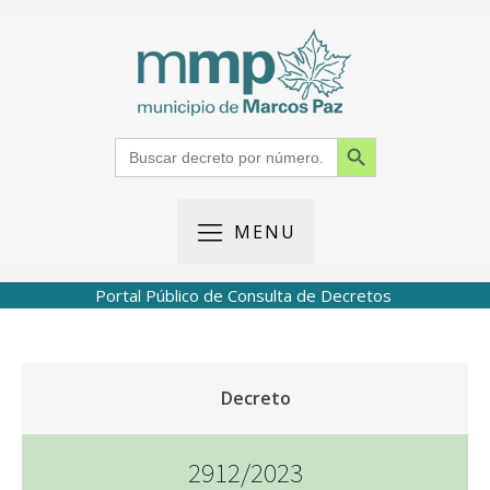
Search Button
Search
for:
MENU
Portal Público de Consulta de Decretos
Decreto
2912/2023