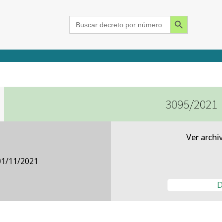
Search Button
Search
for:
3095/2021
2015
2016
2017
2018
2019
2020
2021
2022
2023
2024
Ver archi
01/11/2021
D