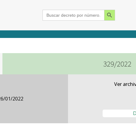
Search Button
Search
for:
329/2022
2015
2016
2017
2018
2019
2020
2021
2022
2023
2024
Ver archi
26/01/2022
D