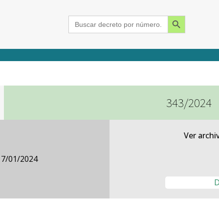
Search Button
Search
for:
343/2024
2015
2016
2017
2018
2019
2020
2021
2022
2023
2024
Ver archi
17/01/2024
D