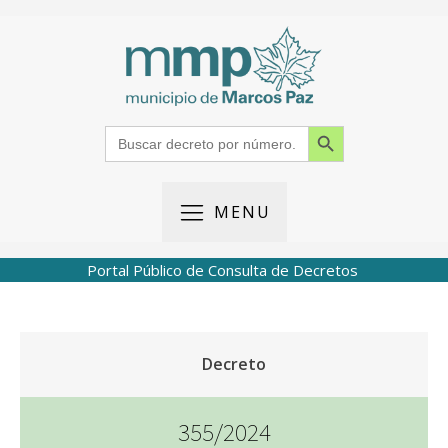
Search Button
Search
for:
MENU
Portal Público de Consulta de Decretos
Decreto
355/2024