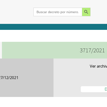
Search Button
Search
for:
3717/2021
2015
2016
2017
2018
2019
2020
2021
2022
2023
2024
Ver archi
27/12/2021
D