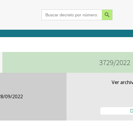
Search Button
Search
for:
3729/2022
2015
2016
2017
2018
2019
2020
2021
2022
2023
2024
Ver archi
28/09/2022
D