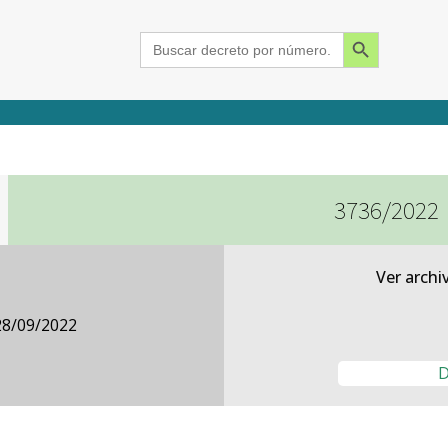
Search Button
Search
for:
3736/2022
2015
2016
2017
2018
2019
2020
2021
2022
2023
2024
Ver archi
28/09/2022
D