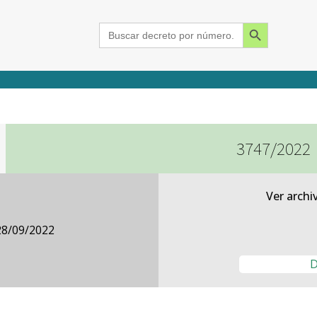
Search Button
Search
for:
3747/2022
2015
2016
2017
2018
2019
2020
2021
2022
2023
2024
Ver archi
28/09/2022
D