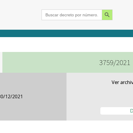
Search Button
Search
for:
3759/2021
2015
2016
2017
2018
2019
2020
2021
2022
2023
2024
Ver archi
30/12/2021
D