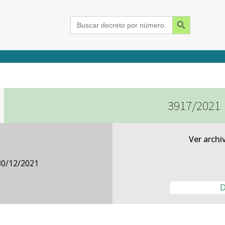
Search Button
Search
for:
3917/2021
2015
2016
2017
2018
2019
2020
2021
2022
2023
2024
Ver archi
30/12/2021
D