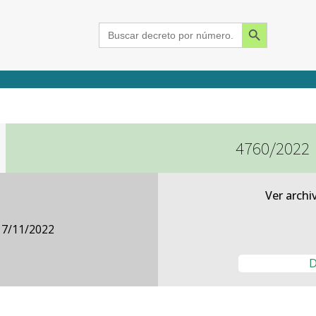
Search Button
Search
for:
4760/2022
2015
2016
2017
2018
2019
2020
2021
2022
2023
2024
Ver archi
17/11/2022
D