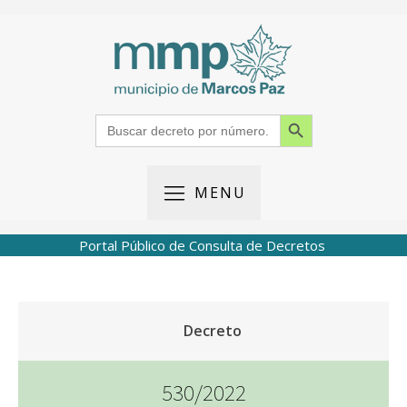
Search Button
Search
for:
MENU
Portal Público de Consulta de Decretos
Decreto
530/2022