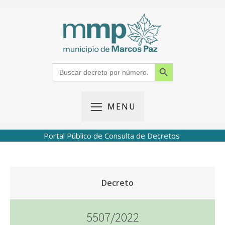
Search Button
Search
for:
MENU
Portal Público de Consulta de Decretos
Decreto
5507/2022