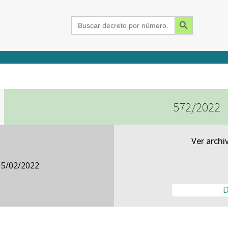
Search Button
Search
for:
572/2022
2015
2016
2017
2018
2019
2020
2021
2022
2023
2024
Ver archi
15/02/2022
D