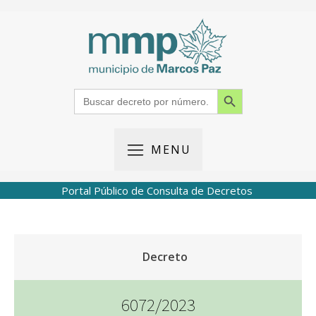
Search Button
Search
for:
MENU
Portal Público de Consulta de Decretos
Decreto
6072/2023