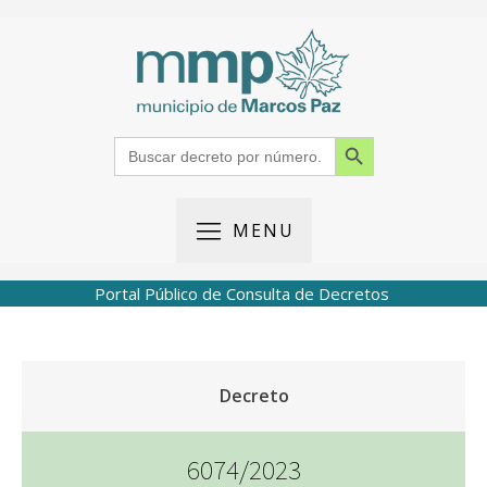
Search Button
Search
for:
MENU
Portal Público de Consulta de Decretos
Decreto
6074/2023