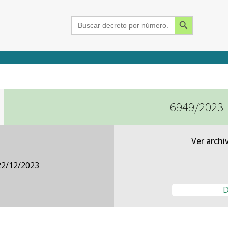
Search Button
Search
for:
6949/2023
2015
2016
2017
2018
2019
2020
2021
2022
2023
2024
Ver archi
22/12/2023
D