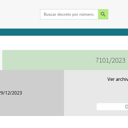
Search Button
Search
for:
7101/2023
2015
2016
2017
2018
2019
2020
2021
2022
2023
2024
Ver archi
29/12/2023
D