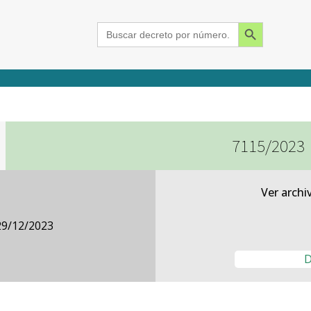
Search Button
Search
for:
7115/2023
2015
2016
2017
2018
2019
2020
2021
2022
2023
2024
Ver archi
29/12/2023
D