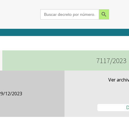
Search Button
Search
for:
7117/2023
2015
2016
2017
2018
2019
2020
2021
2022
2023
2024
Ver archi
29/12/2023
D