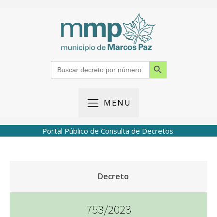
Search Button
Search
for:
MENU
Portal Público de Consulta de Decretos
Decreto
753/2023