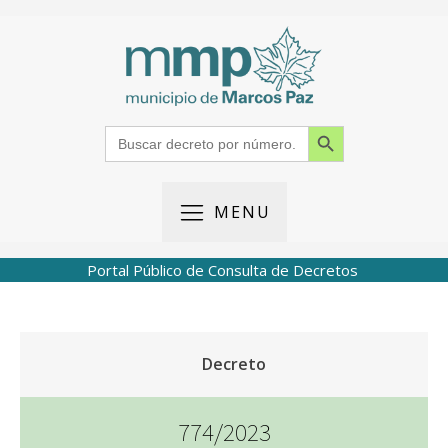
Search Button
Search
for:
MENU
Portal Público de Consulta de Decretos
Decreto
774/2023