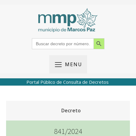
Search Button
Search
for:
MENU
Portal Público de Consulta de Decretos
Decreto
841/2024