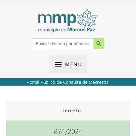
Search Button
Search
for:
MENU
Portal Público de Consulta de Decretos
Decreto
874/2024