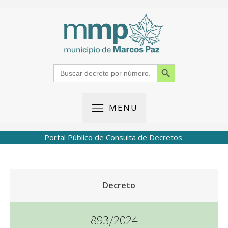
Search Button
Search
for:
MENU
Portal Público de Consulta de Decretos
Decreto
893/2024