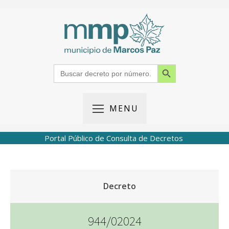
Search Button
Search
for:
MENU
Portal Público de Consulta de Decretos
Decreto
944/02024