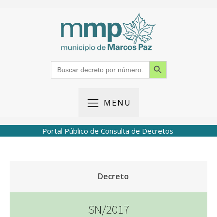
Search Button
Search
for:
MENU
Portal Público de Consulta de Decretos
Decreto
SN/2017