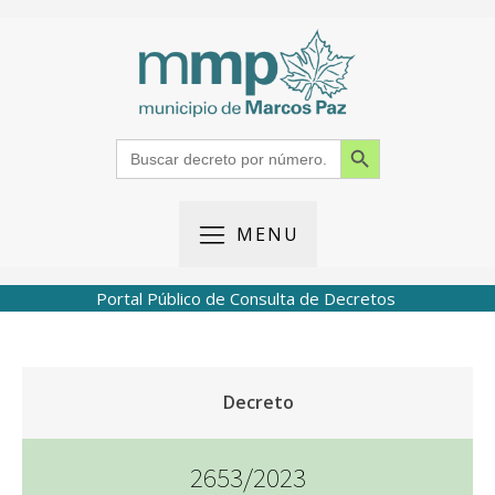
Search Button
Search
for:
MENU
Portal Público de Consulta de Decretos
Decreto
2653/2023