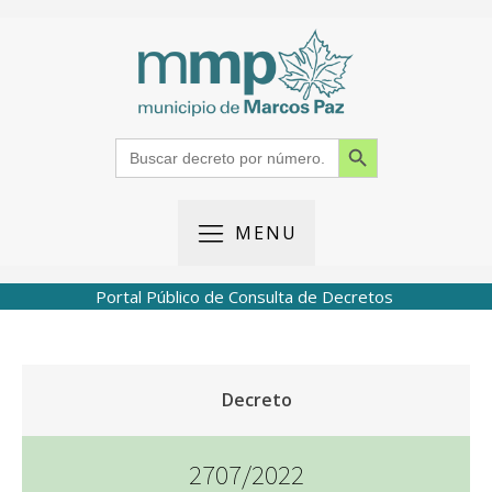
Search Button
Search
for:
MENU
Portal Público de Consulta de Decretos
Decreto
2707/2022