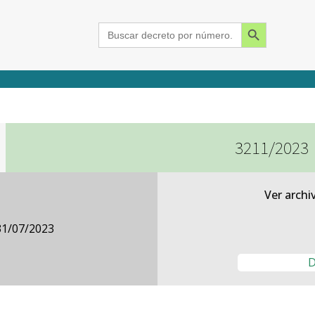
Search Button
Search
for:
3211/2023
2015
2016
2017
2018
2019
2020
2021
2022
2023
2024
Ver archi
31/07/2023
D