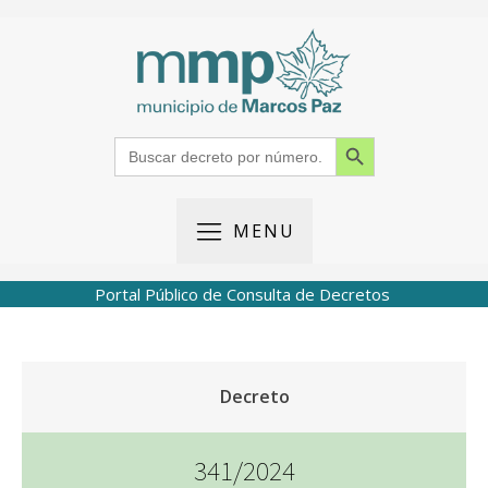
Search Button
Search
for:
MENU
Portal Público de Consulta de Decretos
Decreto
341/2024