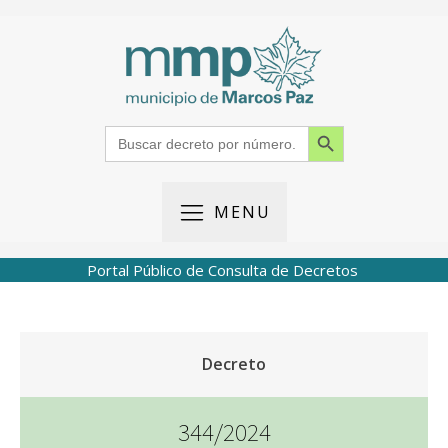
Search Button
Search
for:
MENU
Portal Público de Consulta de Decretos
Decreto
344/2024