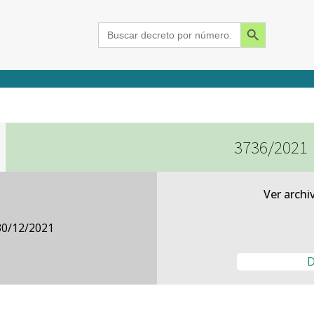
Search Button
Search
for:
3736/2021
2015
2016
2017
2018
2019
2020
2021
2022
2023
2024
Ver archi
30/12/2021
D