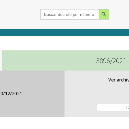
Search Button
Search
for:
3896/2021
2015
2016
2017
2018
2019
2020
2021
2022
2023
2024
Ver archi
30/12/2021
D