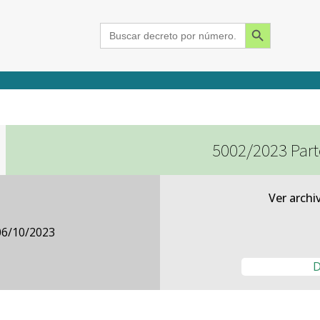
Search Button
Search
for:
5002/2023 Part
2015
2016
2017
2018
2019
2020
2021
2022
2023
2024
Ver archi
06/10/2023
D