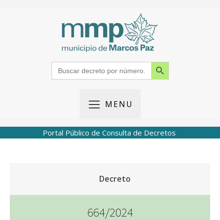
Search Button
Search
for:
MENU
Portal Público de Consulta de Decretos
Decreto
664/2024