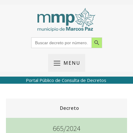
Search Button
Search
for:
MENU
Portal Público de Consulta de Decretos
Decreto
665/2024