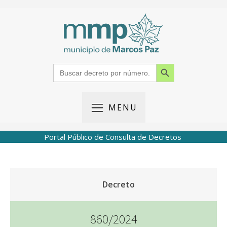
Search Button
Search
for:
MENU
Portal Público de Consulta de Decretos
Decreto
860/2024